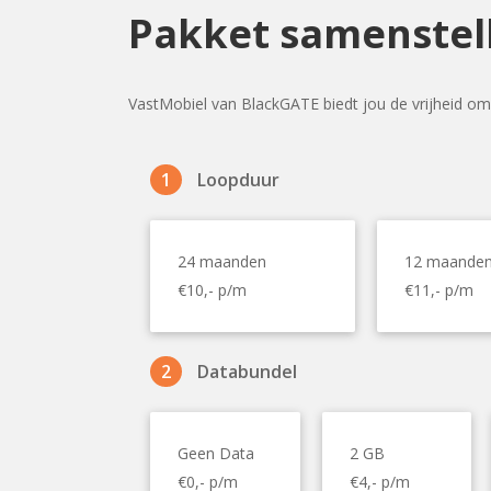
Pakket samenstel
VastMobiel van BlackGATE biedt jou de vrijheid om 
1
Loopduur
24 maanden
12 maande
€10,- p/m
€11,- p/m
2
Databundel
Geen Data
2 GB
€0,- p/m
€4,- p/m