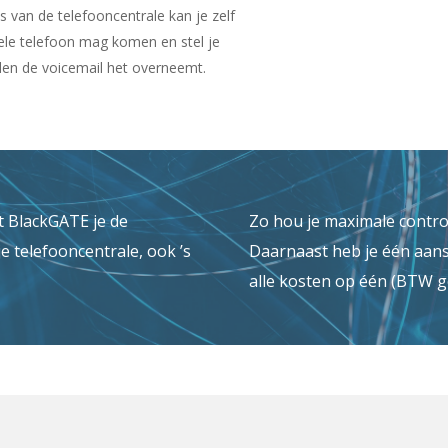
 van de telefooncentrale kan je zelf
ele telefoon mag komen en stel je
jden de voicemail het overneemt.
t BlackGATE je de
Zo hou je maximale control
e telefooncentrale, ook ’s
Daarnaast heb je één aans
alle kosten op één (BTW ge