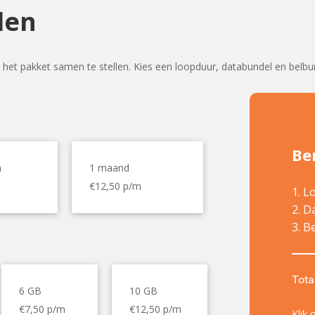
len
het pakket samen te stellen. Kies een loopduur, databundel en belbun
Ber
n
1 maand
€12,50 p/m
1. L
2. D
3. B
Tota
6 GB
10 GB
€7,50 p/m
€12,50 p/m
Klik