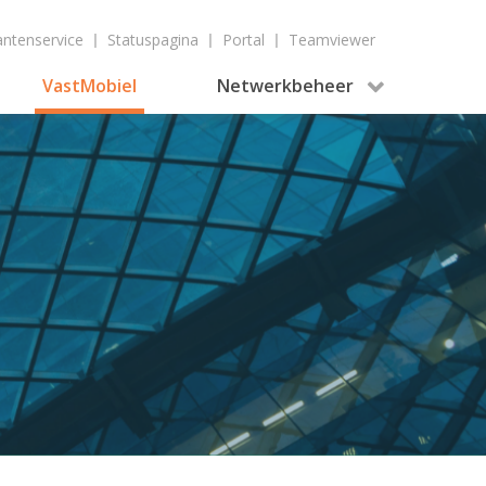
antenservice
|
Statuspagina
|
Portal
|
Teamviewer
VastMobiel
Netwerkbeheer