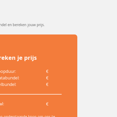
del en bereken jouw prijs.
eken je prijs
oopduur:
€
atabundel:
€
elbundel:
€
€
al:
 op onderstaande knop om ons te