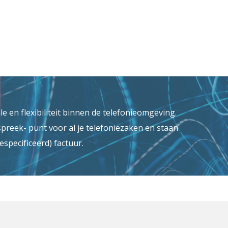
e en flexibiliteit binnen de telefonieomgeving.
preek- punt voor al je telefoniezaken en staan
specificeerd) factuur.